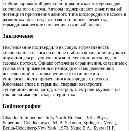
стабилизированной двуокиси циркония как материала для
кислородного насоса. Авторы подчеркивают значительный
потенциал применения данного типа кислородных насосов в
различных областях, включая топливные элементы,
термодинамические измерения и газовый анализ.
Заключение
Исследование подтвердило высокую эффективность
кислородного насоса на основе стабилизированной двуокиси
циркония для регулирования концентрации кислорода в
газовых потоках. Однако отмечены ограничения, связанные с
условиями применения и необходимостью дальнейших
исследований для повышения эффективности и
универсальности применения кислородных насосов.
Ключевые слова и термины: твердый электролит,
суперионик, анод, катод, электрод, электродвижущая сила,
ток, вольт-амперная характеристика.
Библиография
Chandra S. Superionic Sol., North-Holland, 1981. Phys.,
Superionic Conductors/ed. M. B. Salamon, Springer – Verlag,
Berlin-Heidelberg-New York, 1979. Укше Е.А., Букун Н.Г.