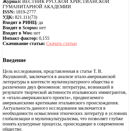
Журнал:
ВЕСТНИК РУССКОЙ ХРИСТИАНСКОЙ
ГУМАНИТАРНОЙ АКАДЕМИИ
ISSN:
1819-2777
УДК:
821.111(73)
Входит в РИНЦ:
да
Входит в Scopus:
нет
Входит в Wos:
нет
Импакт-фактор:
0,155
Скачивание статьи:
Скачать статью
Введение
Цель исследования, представленная в статье Т. В.
Якушкиной, заключается в анализе итало-американской
литературы в контексте мультикультурного общества и
различении двух феноменов: литературы, возникшей в
результате творческой активности итальянских иммигрантов,
и «итало-американского проекта», продвигаемого
американскими критиками итальянского происхождения.
Актуальность данного исследования заключается в
необходимости осмысления этнических литератур в условиях
глобализации и мультикультурализма, что позволяет глубже
понять культурные процессы, происходящие в современном
обществе.