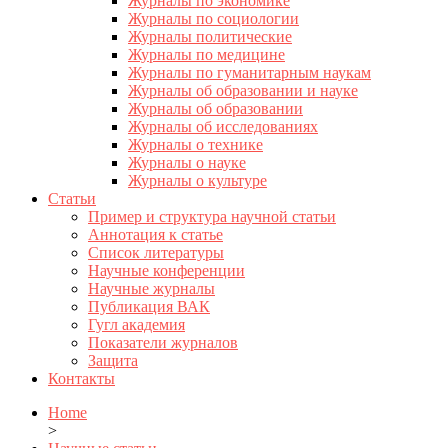
Журналы по экономике
Журналы по социологии
Журналы политические
Журналы по медицине
Журналы по гуманитарным наукам
Журналы об образовании и науке
Журналы об образовании
Журналы об исследованиях
Журналы о технике
Журналы о науке
Журналы о культуре
Статьи
Пример и структура научной статьи
Аннотация к статье
Список литературы
Научные конференции
Научные журналы
Публикация ВАК
Гугл академия
Показатели журналов
Защита
Контакты
Home
>