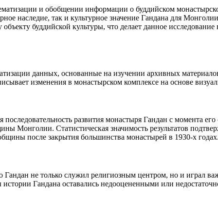
ематизации и обобщении информации о буддийском монастырском
рное наследие, так и культурное значение Гандана для Монголи
 объекту буддийской культуры, что делает данное исследование
матизации данных, основанные на изучении архивных материало
писывает изменения в монастырском комплексе на основе визуа
последовательность развития монастыря Гандан с момента его о
щины Монголии. Статистическая значимость результатов подтвер
бщины после закрытия большинства монастырей в 1930-х годах
то Гандан не только служил религиозным центром, но и играл в
 истории Гандана оставались недооцененными или недостаточн