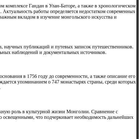
 комплексе Гандан в Улан-Баторе, а также в хронологическом
и. Актуальность работы определяется недостатком современных
 важным вкладом в изучение монгольского искусства и
в, научных публикаций и путевых записок путешественников.
льных наблюдений и документальных источников.
снования в 1756 году до современности, а также описание его
ждается упоминанием о 747 монастырях страны, среди которых
.
ажную роль в культурной жизни Монголии. Сравнение с
о освещенными, что подчеркивает необходимость дальнейших