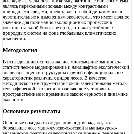
высокую актуальность, поскольку экотонные биогеосистемы,
являясь переходными зонами между контрастными
природными средами, представляют собой динамичные и
чувствительные к изменениям экосистемы, что имеет важное
значение для понимания эволюционных процессов в
континентальной биосфере и подготовки устойчивых
природных систем на фоне глобальных климатических
изменений.
Методология
В исследовании использовались многомерное эмпирико-
статистическое моделирование и ландшафтно-экологический
анализ для оценки структурных связей и функциональных
характеристик различных видов лесов. В качестве
методического инструментария были задействованы методы
географической экологии, позволяющие установить
пространственные и временные закономерности в динамике
экосистем.
Основные результаты
Основные находки исследования подтверждают, что
бореальные леса маньчжурско-охотской и маньчжурско-
ангаридской фратрий являются эволюционным феноменом,