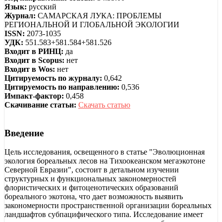
Язык:
русский
Журнал:
САМАРСКАЯ ЛУКА: ПРОБЛЕМЫ
РЕГИОНАЛЬНОЙ И ГЛОБАЛЬНОЙ ЭКОЛОГИИ
ISSN:
2073-1035
УДК:
551.583+581.584+581.526
Входит в РИНЦ:
да
Входит в Scopus:
нет
Входит в Wos:
нет
Цитируемость по журналу:
0,642
Цитируемость по направлению:
0,536
Импакт-фактор:
0,458
Скачивание статьи:
Скачать статью
Введение
Цель исследования, освещенного в статье "Эволюционная
экология бореальных лесов на Тихоокеанском мегаэкотоне
Северной Евразии", состоит в детальном изучении
структурных и функциональных закономерностей
флористических и фитоценотических образований
бореального экотона, что дает возможность выявить
закономерности пространственной организации бореальных
ландшафтов субпацифического типа. Исследование имеет